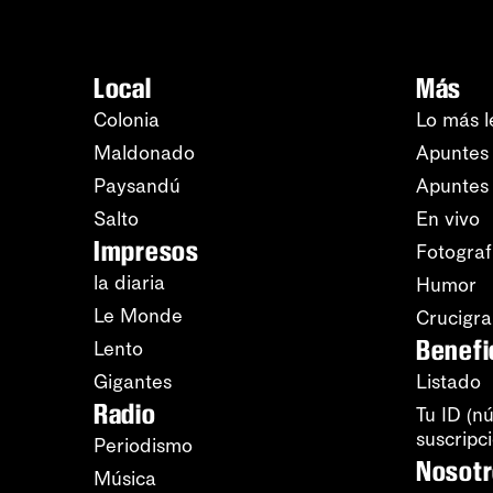
Local
Más
Colonia
Lo más l
Maldonado
Apuntes 
Paysandú
Apuntes
Salto
En vivo
Impresos
Fotograf
la diaria
Humor
Le Monde
Crucigr
Benefi
Lento
Gigantes
Listado
Radio
Tu ID (n
suscripc
Periodismo
Nosot
Música