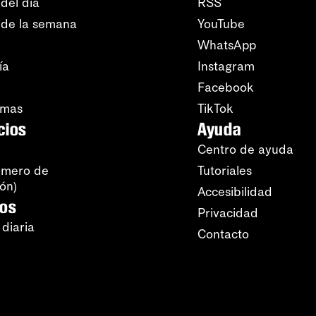
del día
RSS
 de la semana
YouTube
WhatsApp
ía
Instagram
Facebook
amas
TikTok
cios
Ayuda
Centro de ayuda
úmero de
Tutoriales
ión)
Accesibilidad
ros
Privacidad
 diaria
Contacto