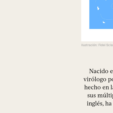
Ilustración: Fidel Scl
Nacido e
virólogo p
hecho en l
sus múlti
inglés, ha