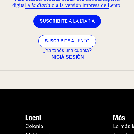
digital a
la diaria
o a la versión impresa de Lento.
SUSCRIBITE
A LA DIARIA
SUSCRIBITE
A LENTO
¿Ya tenés una cuenta?
INICIÁ SESIÓN
Local
Más
Colonia
Lo más l