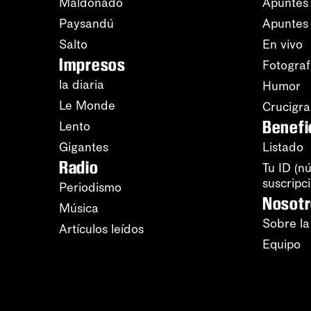
Maldonado
Apuntes 
Paysandú
Apuntes
Salto
En vivo
Impresos
Fotograf
la diaria
Humor
Le Monde
Crucigr
Benefi
Lento
Gigantes
Listado
Radio
Tu ID (n
suscripc
Periodismo
Nosot
Música
Sobre la
Artículos leídos
Equipo