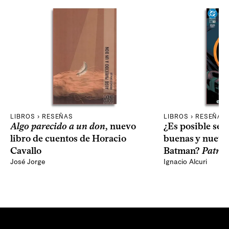
LIBROS › RESEÑAS
LIBROS › RESEÑAS
Algo parecido a un don
, nuevo
¿Es posible seg
libro de cuentos de Horacio
buenas y nuevas
Cavallo
Batman?
Patron
José Jorge
Ignacio Alcuri