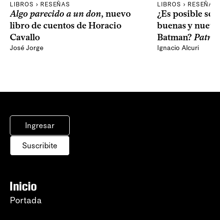
LIBROS › RESEÑAS
LIBROS › RESEÑAS
Algo parecido a un don
, nuevo
¿Es posible seg
libro de cuentos de Horacio
buenas y nuevas
Cavallo
Batman?
Patron
José Jorge
Ignacio Alcuri
Ingresar
Suscribite
Inicio
Portada