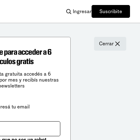
Ingresar
Suscribite
Cerrar
e para acceder a 6
ículos gratis
ta gratuita accedés a 6
 por mes y recibís nuestras
newsletters
gresá tu email
que no sos un robot