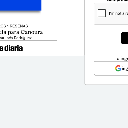
ROS › RESEÑAS
la para Canoura
na Inés Rodríguez
o ing
in