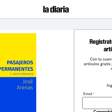
Registrat
art
Con tu cuen
artículos gratis
In
Email
*
Comprobá 