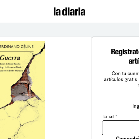
Registrat
art
Con tu cuen
artículos gratis
In
Email
*
Comprobá 