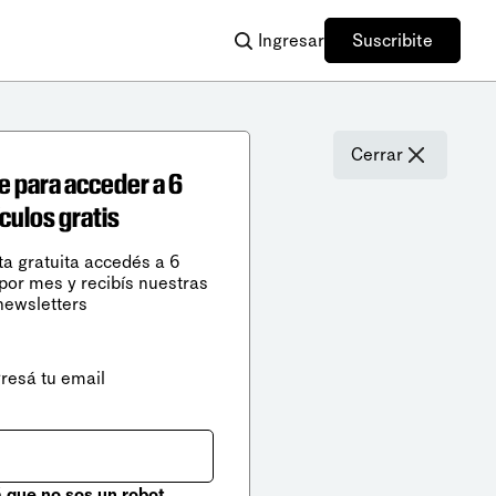
Ingresar
Suscribite
Cerrar
e para acceder a 6
ículos gratis
ta gratuita accedés a 6
 por mes y recibís nuestras
newsletters
gresá tu email
que no sos un robot