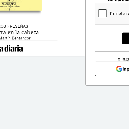
ROS › RESEÑAS
ra en la cabeza
Martín Bentancor
o ing
in