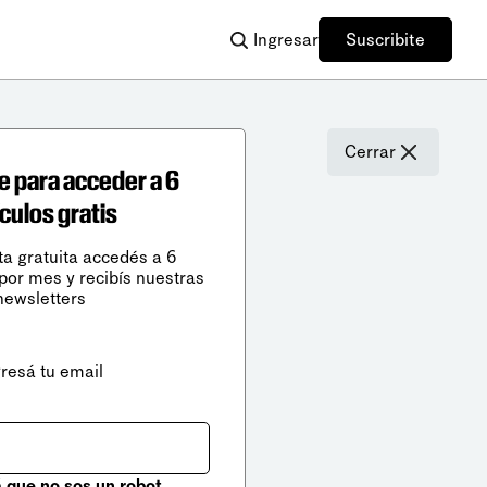
Ingresar
Suscribite
Cerrar
e para acceder a 6
ículos gratis
ta gratuita accedés a 6
 por mes y recibís nuestras
newsletters
gresá tu email
que no sos un robot