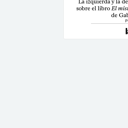
La izquierda y la d
sobre el libro
El mis
de Gab
P