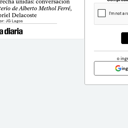
erecha unidas: conversación
terio de Alberto Methol Ferré
,
riel Delacoste
or: JG Lagos
o ing
in