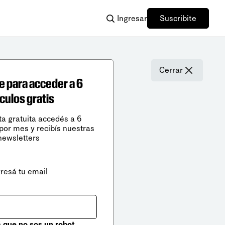
Ingresar
Suscribite
Cerrar
e para acceder a 6
ículos gratis
ta gratuita accedés a 6
 por mes y recibís nuestras
newsletters
gresá tu email
que no sos un robot