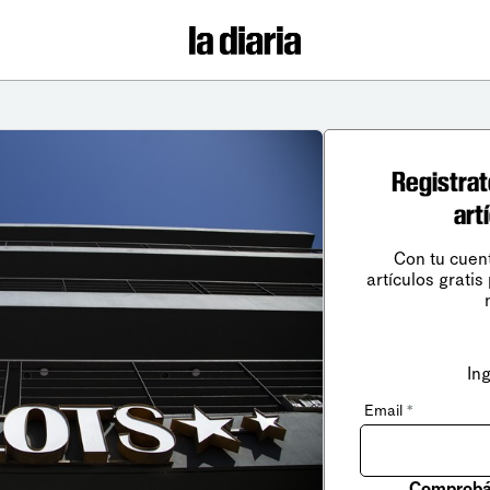
Registrat
art
Con tu cuen
artículos gratis
In
Email
*
Comprobá 