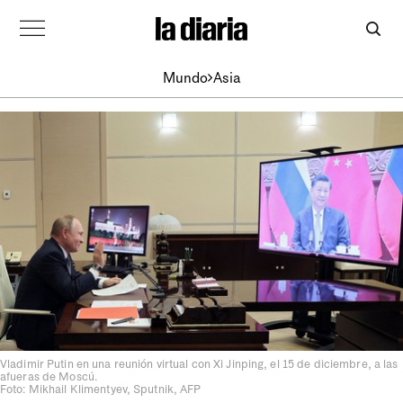
Mundo
Asia
Vladimir Putin en una reunión virtual con Xi Jinping, el 15 de diciembre, a las
afueras de Moscú.
Foto: Mikhail Klimentyev, Sputnik, AFP