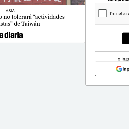
ASIA
 no tolerará “actividades
istas” de Taiwán
o ing
in