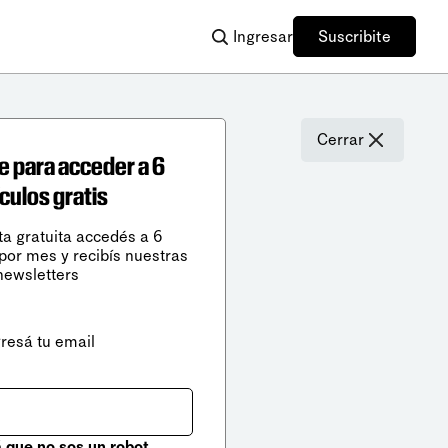
Ingresar
Suscribite
Cerrar
e para acceder a 6
ículos gratis
ta gratuita accedés a 6
 por mes y recibís nuestras
newsletters
gresá tu email
que no sos un robot