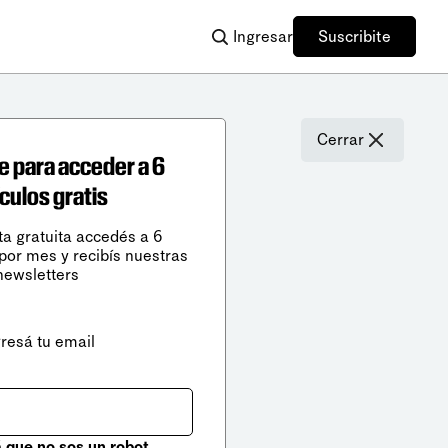
Ingresar
Suscribite
Cerrar
e para acceder a 6
ículos gratis
ta gratuita accedés a 6
 por mes y recibís nuestras
newsletters
gresá tu email
que no sos un robot