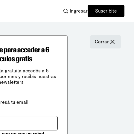
Ingresar
Suscribite
Cerrar
e para acceder a 6
ículos gratis
ta gratuita accedés a 6
 por mes y recibís nuestras
newsletters
gresá tu email
que no sos un robot