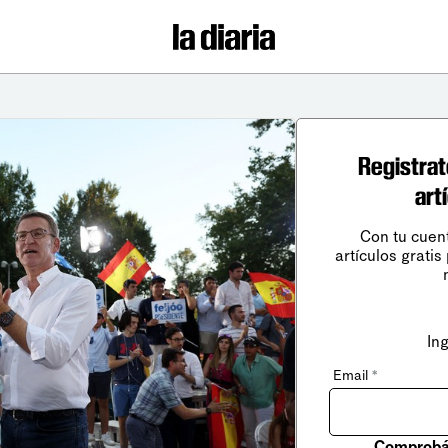
Registrat
art
Con tu cuen
artículos gratis
In
Email
*
Comprobá 