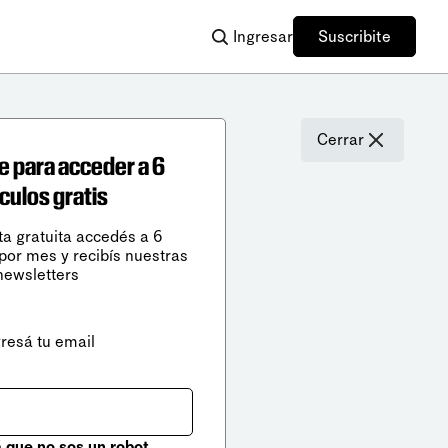
Ingresar
Suscribite
Cerrar
e para acceder a 6
ículos gratis
ta gratuita accedés a 6
 por mes y recibís nuestras
newsletters
gresá tu email
que no sos un robot