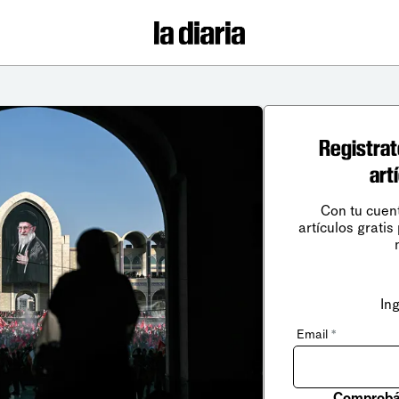
Registrat
art
Con tu cuen
artículos gratis
In
Email
*
Comprobá 