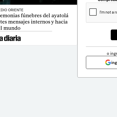
DIO ORIENTE
remonias fúnebres del ayatolá
tes mensajes internos y hacia
el mundo
o ing
in