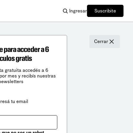
Ingresar
Suscribite
Cerrar
e para acceder a 6
ículos gratis
ta gratuita accedés a 6
 por mes y recibís nuestras
newsletters
gresá tu email
que no sos un robot