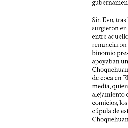
gubernamenta
Sin Evo, tras
surgieron en
entre aquello
renunciaron 
binomio presi
apoyaban un
Choquehuanca,
de coca en E
media, quien
alejamiento 
comicios, lo
cúpula de est
Choquehuan