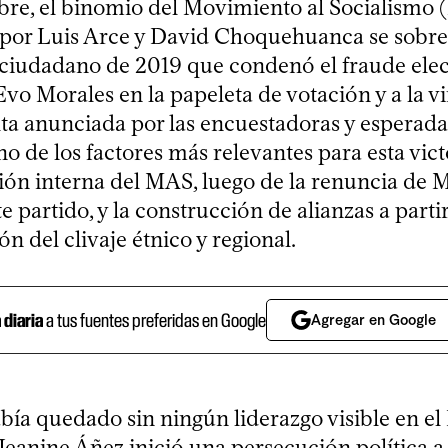
ubre, el binomio del Movimiento al Socialismo
por Luis Arce y David Choquehuanca se sobre
iudadano de 2019 que condenó el fraude electo
vo Morales en la papeleta de votación y a la vi
ta anunciada por las encuestadoras y esperada
o de los factores más relevantes para esta victo
ión interna del MAS, luego de la renuncia de M
e partido, y la construcción de alianzas a partir
n del clivaje étnico y regional.
a diaria
a tus fuentes preferidas en Google
Agregar en Google
ía quedado sin ningún liderazgo visible en el 
. Jeanine Áñez inició una persecución política a 