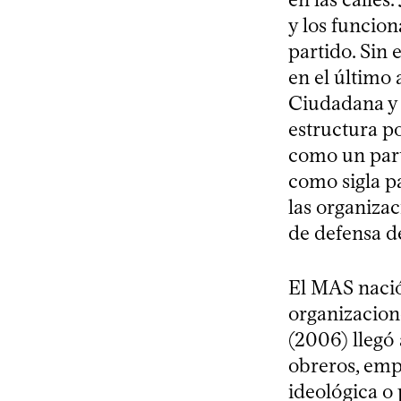
y los funcio
partido. Sin 
en el último
Ciudadana y
estructura po
como un part
como sigla pa
las organizac
de defensa d
El MAS nació
organizacion
(2006) llegó 
obreros, empr
ideológica o 