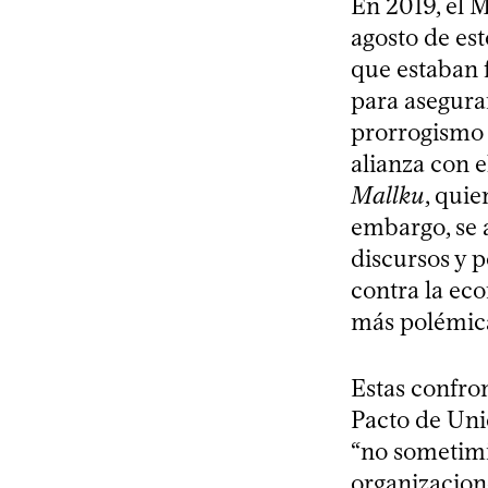
En 2019, el M
agosto de est
que estaban f
para asegurar
prorrogismo 
alianza con 
Mallku
, quie
embargo, se 
discursos y p
contra la eco
más polémicas
Estas confron
Pacto de Uni
“no sometimi
organizacione