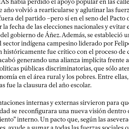
AS había perdido el apoyo popular en las calle
e año volvió a rearticularse y aglutinar las fuer
uera del partido –pero sí en el seno del Pacto
 la fecha de las elecciones nacionales y evitar e
del gobierno de Áñez. Además, se estableció u
el sector indígena campesino liderado por Feli
n históricamente fue crítico con el proceso de
acabó generando una alianza implícita frente a
olíticas públicas discriminatorias, que sólo at
nomía en el área rural y los pobres. Entre ellas,
 fue la clausura del año escolar.
taciones internas y externas sirvieron para qu
dad se reconfigurara una nueva visión dentro
ento” interno. Un pacto que, según las asevera
s, ayude a sumar a todas las fuerzas sociales or