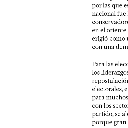
por las que e
nacional fue
conservadore
en el oriente
erigió como 
con una democ
Para las elec
los liderazg
repostulación
electorales, 
para muchos e
con los secto
partido, se a
porque gran p