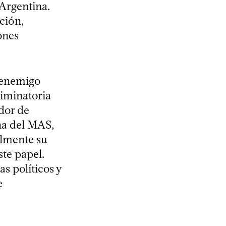
Argentina.
ción,
ones
n enemigo
riminatoria
dor de
ña del MAS,
almente su
te papel.
s políticos y
e