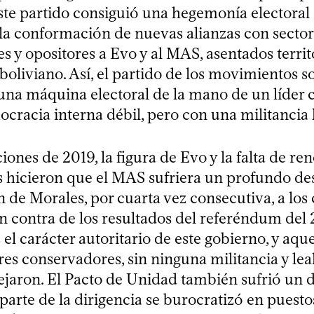
ste partido consiguió una hegemonía electoral 
 la conformación de nuevas alianzas con secto
s y opositores a Evo y al MAS, asentados terri
 boliviano. Así, el partido de los movimientos so
una máquina electoral de la mano de un líder ca
racia interna débil, pero con una militancia l
ciones de 2019, la figura de Evo y la falta de r
os hicieron que el MAS sufriera un profundo de
 de Morales, por cuarta vez consecutiva, a los
en contra de los resultados del referéndum del 
l carácter autoritario de este gobierno, y aque
res conservadores, sin ninguna militancia y leal
lejaron. El Pacto de Unidad también sufrió un d
arte de la dirigencia se burocratizó en puesto