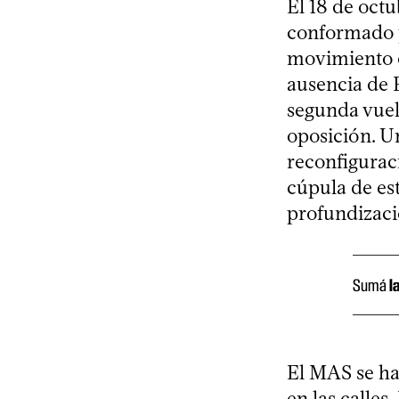
El 18 de oct
conformado 
movimiento c
ausencia de E
segunda vuel
oposición. Un
reconfigurac
cúpula de est
profundizació
Sumá
l
El MAS se hab
en las calles