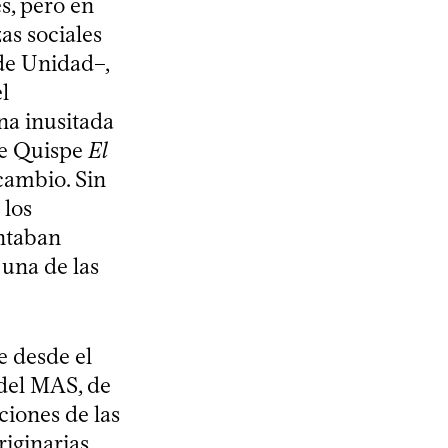
s, pero en
zas sociales
 de Unidad–,
l
na inusitada
pe Quispe
El
 cambio. Sin
 los
entaban
 una de las
e desde el
 del MAS, de
ciones de las
iginarias,