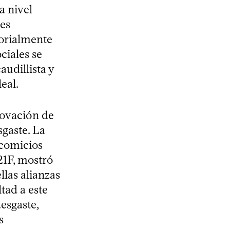
a nivel
res
torialmente
ciales se
udillista y
eal.
enovación de
sgaste. La
 comicios
21F, mostró
llas alianzas
tad a este
esgaste,
s