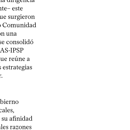
te– este
que surgieron
omo Comunidad
on una
 se consolidó
MAS-IPSP
que reúne a
s estrategias
.
obierno
cales,
 su afinidad
ales razones