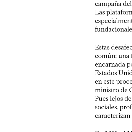
campaña del 
Las plataform
especialment
fundacionale
Estas desafe
común: una f
encarnada po
Estados Unid
en este proce
ministro de 
Pues lejos de
sociales, pro
caracterizan 