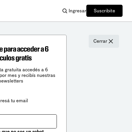
Ingresar
Suscribite
Cerrar
e para acceder a 6
ículos gratis
ta gratuita accedés a 6
 por mes y recibís nuestras
newsletters
gresá tu email
que no sos un robot