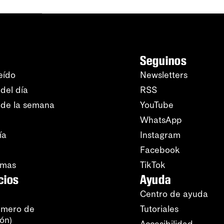
Seguinos
eído
Newsletters
del día
RSS
 de la semana
YouTube
WhatsApp
ía
Instagram
Facebook
amas
TikTok
cios
Ayuda
Centro de ayuda
úmero de
Tutoriales
ión)