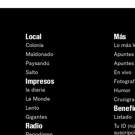
Local
Más
Colonia
Lo más l
Maldonado
Apuntes 
Paysandú
Apuntes
Salto
En vivo
Impresos
Fotograf
la diaria
Humor
Le Monde
Crucigr
Benefi
Lento
Gigantes
Listado
Radio
Tu ID (n
suscripc
Periodismo