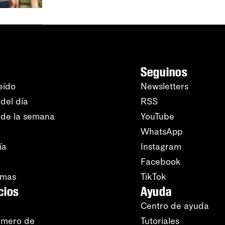
Seguinos
eído
Newsletters
del día
RSS
 de la semana
YouTube
WhatsApp
ía
Instagram
Facebook
amas
TikTok
cios
Ayuda
Centro de ayuda
úmero de
Tutoriales