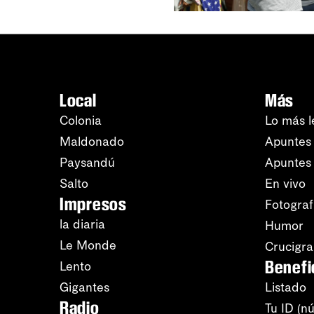
Local
Más
Colonia
Lo más l
Maldonado
Apuntes 
Paysandú
Apuntes
Salto
En vivo
Impresos
Fotograf
la diaria
Humor
Le Monde
Crucigr
Benefi
Lento
Gigantes
Listado
Radio
Tu ID (n