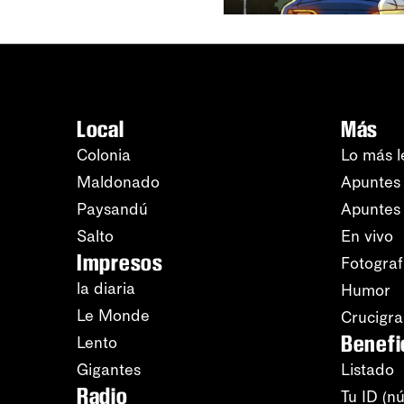
Local
Más
Colonia
Lo más l
Maldonado
Apuntes 
Paysandú
Apuntes
Salto
En vivo
Impresos
Fotograf
la diaria
Humor
Le Monde
Crucigr
Benefi
Lento
Gigantes
Listado
Radio
Tu ID (n