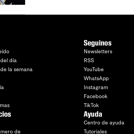
Seguinos
eído
Newsletters
del día
RSS
 de la semana
YouTube
WhatsApp
ía
Instagram
Facebook
amas
TikTok
cios
Ayuda
Centro de ayuda
úmero de
Tutoriales