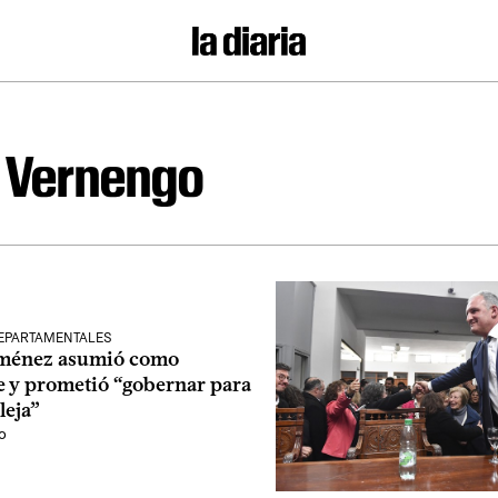
 Vernengo
EPARTAMENTALES
iménez asumió como
e y prometió “gobernar para
leja”
o