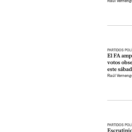
Raúl Verneng
PARTIDOS POL
El FA ampl
votos obse
este sába
Raúl Verneng
PARTIDOS POL
Escrutinio