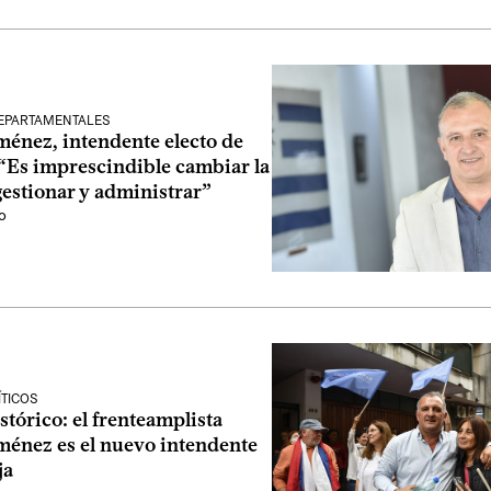
EPARTAMENTALES
ménez, intendente electo de
 “Es imprescindible cambiar la
estionar y administrar”
o
ÍTICOS
stórico: el frenteamplista
ménez es el nuevo intendente
ja