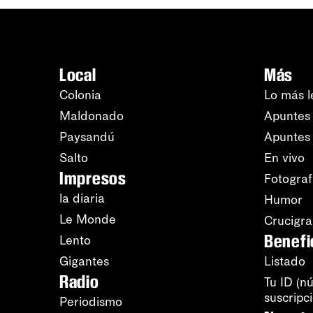
Local
Más
Colonia
Lo más l
Maldonado
Apuntes 
Paysandú
Apuntes
Salto
En vivo
Impresos
Fotograf
la diaria
Humor
Le Monde
Crucigr
Benefi
Lento
Gigantes
Listado
Radio
Tu ID (n
suscripc
Periodismo