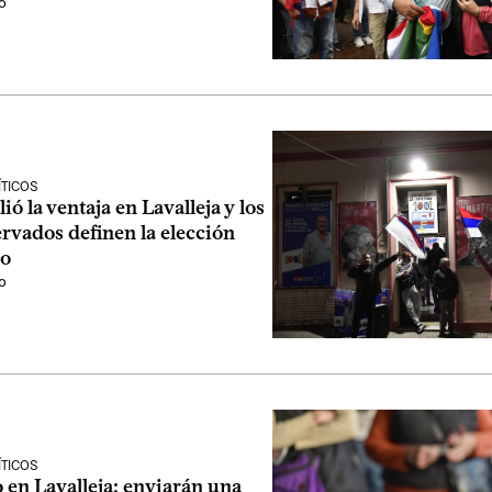
o
ÍTICOS
ió la ventaja en Lavalleja y los
rvados definen la elección
do
o
ÍTICOS
 en Lavalleja: enviarán una