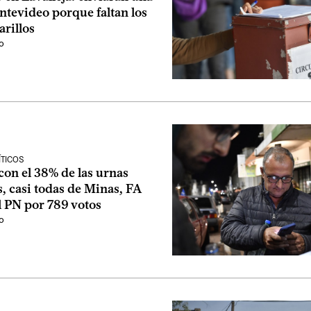
ntevideo porque faltan los
rillos
o
ÍTICOS
 con el 38% de las urnas
, casi todas de Minas, FA
l PN por 789 votos
o