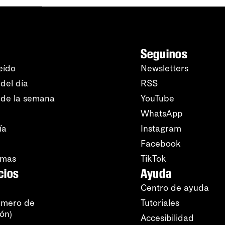
Seguinos
eído
Newsletters
del día
RSS
 de la semana
YouTube
WhatsApp
ía
Instagram
Facebook
amas
TikTok
cios
Ayuda
Centro de ayuda
úmero de
Tutoriales
ión)
Accesibilidad