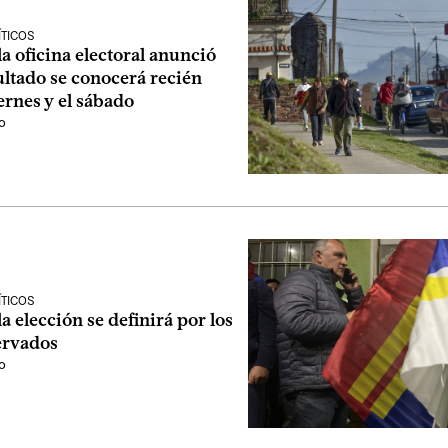
ÍTICOS
 la oficina electoral anunció
ultado se conocerá recién
iernes y el sábado
o
ÍTICOS
la elección se definirá por los
ervados
o