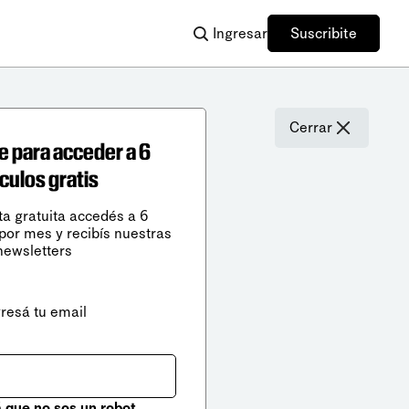
Ingresar
Suscribite
Cerrar
e para acceder a 6
ículos gratis
ta gratuita accedés a 6
 por mes y recibís nuestras
newsletters
gresá tu email
que no sos un robot