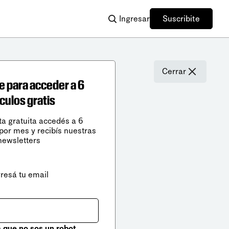
Ingresar
Suscribite
Cerrar
e para acceder a 6
ículos gratis
ta gratuita accedés a 6
 por mes y recibís nuestras
newsletters
gresá tu email
que no sos un robot