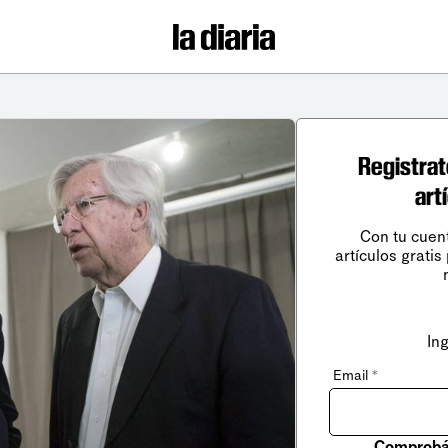
Registrat
art
Con tu cuen
artículos gratis
In
Email
*
Comprobá 