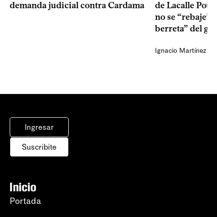
demanda judicial contra Cardama
de Lacalle Pou s
no se “rebaje” 
berreta” del go
Ignacio Martínez
Ingresar
Suscribite
Inicio
Portada