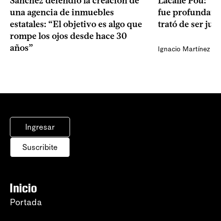
Sánchez defendió la creación de
Lacalle Pou: “N
una agencia de inmuebles
fue profundame
estatales: “El objetivo es algo que
trató de ser jus
rompe los ojos desde hace 30
años”
Ignacio Martínez
Ingresar
Suscribite
Inicio
Portada