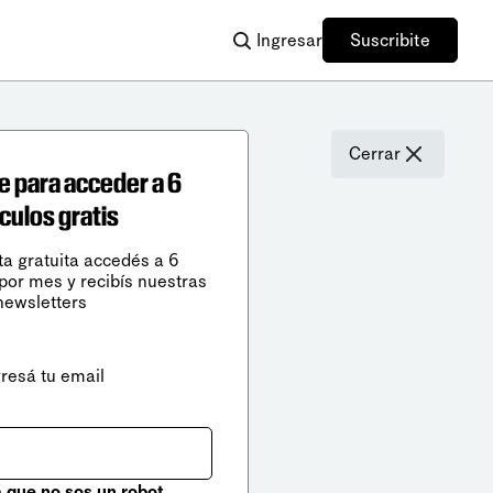
Ingresar
Suscribite
Cerrar
e para acceder a 6
ículos gratis
ta gratuita accedés a 6
 por mes y recibís nuestras
newsletters
gresá tu email
que no sos un robot