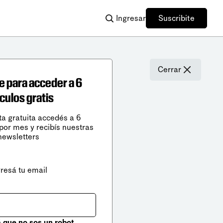
Ingresar
Suscribite
Cerrar
e para acceder a 6
ículos gratis
ta gratuita accedés a 6
 por mes y recibís nuestras
newsletters
gresá tu email
que no sos un robot