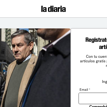
Registrat
art
Con tu cuen
artículos gratis
In
Email
*
Comprobá 