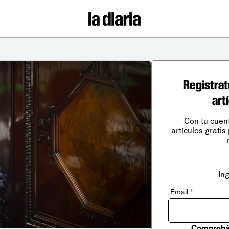
Registrat
art
Con tu cuen
artículos gratis
In
Email
*
Comprobá 