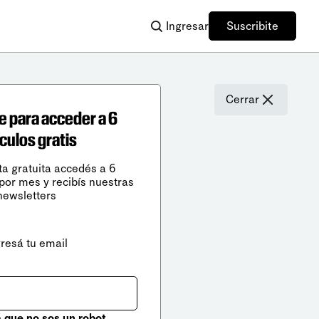
Ingresar
Suscribite
Cerrar
e para acceder a 6
ículos gratis
ta gratuita accedés a 6
 por mes y recibís nuestras
newsletters
gresá tu email
que no sos un robot