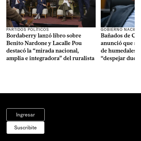
PARTIDOS POLÍTICOS
GOBIERNO NACION
Bordaberry lanzó libro sobre
Bañados de Car
Benito Nardone y Lacalle Pou
anunció que se i
destacó la “mirada nacional,
de humedales p
amplia e integradora” del ruralista
“despejar duda
Ingresar
Suscribite