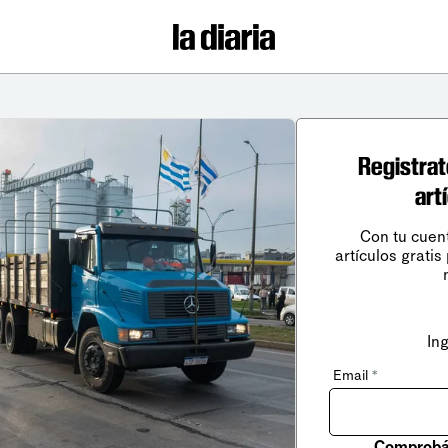
Registrat
art
Con tu cuen
artículos gratis
In
Email
*
Comprobá 