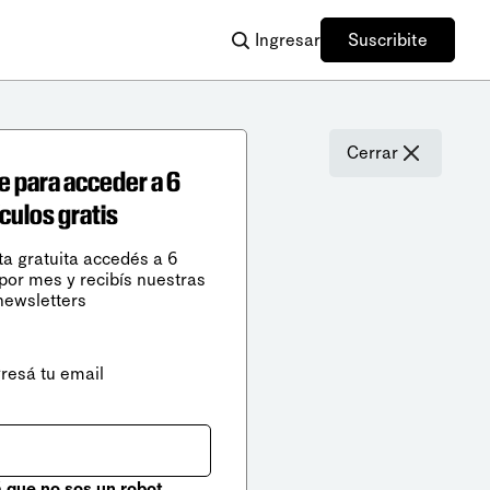
Ingresar
Suscribite
Cerrar
e para acceder a 6
ículos gratis
ta gratuita accedés a 6
 por mes y recibís nuestras
newsletters
gresá tu email
que no sos un robot