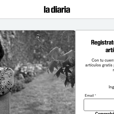
Registrat
art
Con tu cuen
artículos gratis
In
Email
*
Comprobá 