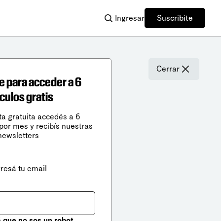
Ingresar
Suscribite
Cerrar
e para acceder a 6
ículos gratis
ta gratuita accedés a 6
 por mes y recibís nuestras
newsletters
gresá tu email
que no sos un robot