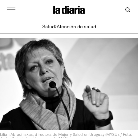
Salud
Atención de salud
Lilián Abracinskas, directora de Mujer y Salud en Uruguay (MYSU). / Foto: