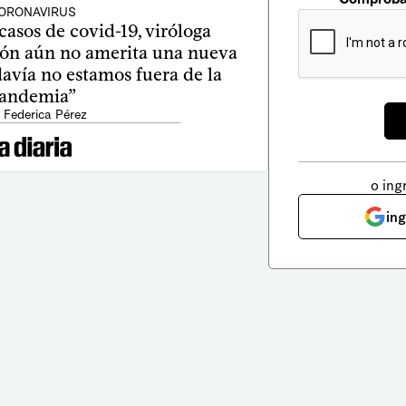
ORONAVIRUS
asos de covid-19, viróloga
ción aún no amerita una nueva
davía no estamos fuera de la
andemia”
 Federica Pérez
o ing
in