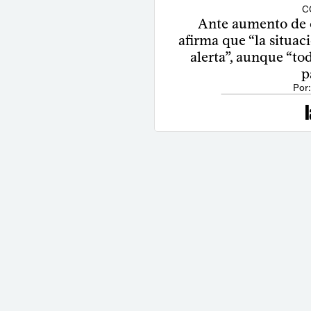
C
Ante aumento de c
afirma que “la situa
alerta”, aunque “to
p
Por: