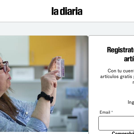
Registrat
art
Con tu cuen
artículos gratis
In
Email
*
Comprobá 