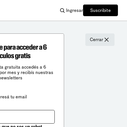
Ingresar
Suscribite
Cerrar
e para acceder a 6
ículos gratis
ta gratuita accedés a 6
 por mes y recibís nuestras
newsletters
gresá tu email
que no sos un robot