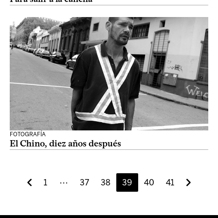
FOTOGRAFÍA
El Chino, diez años después
1
⋯
37
38
39
40
41