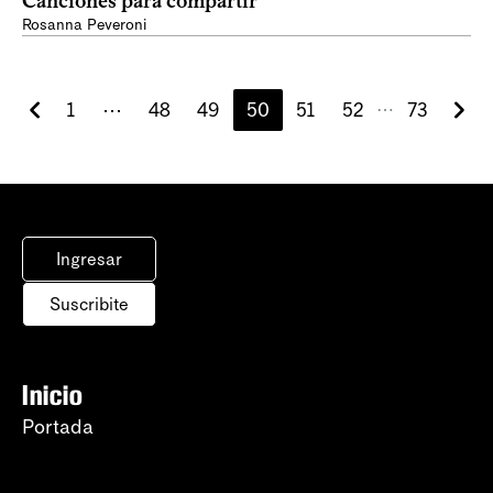
Canciones para compartir
Rosanna Peveroni
1
⋯
48
49
50
51
52
73
⋯
Ingresar
Suscribite
Inicio
Portada