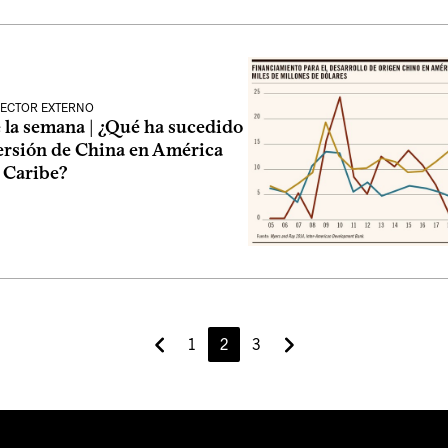
SECTOR EXTERNO
 la semana | ¿Qué ha sucedido
versión de China en América
l Caribe?
1
2
3