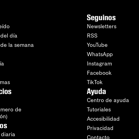
Seguinos
eído
Newsletters
del día
RSS
 de la semana
YouTube
WhatsApp
ía
Instagram
Facebook
amas
TikTok
cios
Ayuda
Centro de ayuda
úmero de
Tutoriales
ión)
Accesibilidad
ros
Privacidad
 diaria
Contacto