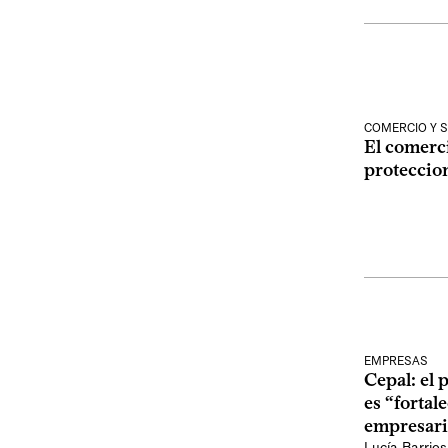
COMERCIO Y 
El comerc
proteccio
EMPRESAS
Cepal: el 
es “fortal
empresari
Lucía Barrios