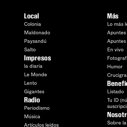
Local
Más
Colonia
Lo más l
Maldonado
Apuntes 
Paysandú
Apuntes
Salto
En vivo
Impresos
Fotograf
la diaria
Humor
Le Monde
Crucigr
Benefi
Lento
Gigantes
Listado
Radio
Tu ID (n
suscripc
Periodismo
Nosot
Música
Sobre la
Artículos leídos