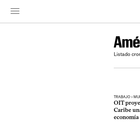
Amér
Listado cro
TRABAJO › M
OIT proye
Caribe una
economía