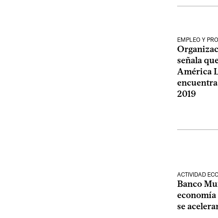
EMPLEO Y PR
Organizac
señala que
América La
encuentra 
2019
ACTIVIDAD E
Banco Mun
economía 
se acelera