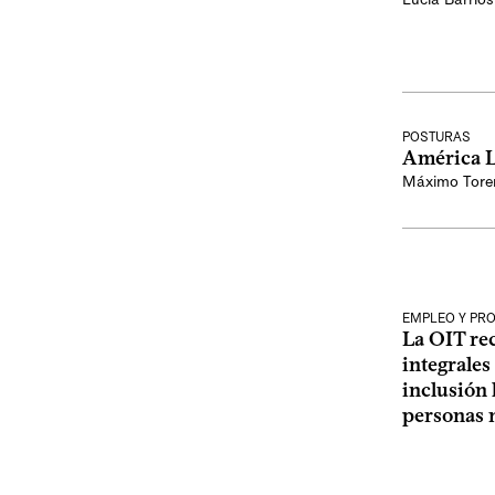
POSTURAS
América La
Máximo Tore
EMPLEO Y PR
La OIT re
integrales
inclusión 
personas 