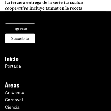
La tercera entrega de la serie
La cocina
cooperativa
incluye tannat en la receta
Ingresar
Suscribite
Inicio
Portada
Áreas
Ambiente
Carnaval
Ciencia