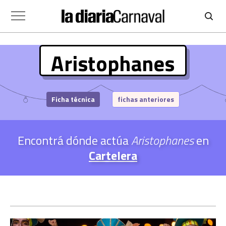
Aristophanes
Ficha técnica
fichas anteriores
Encontrá dónde actúa
Aristophanes
en
Cartelera