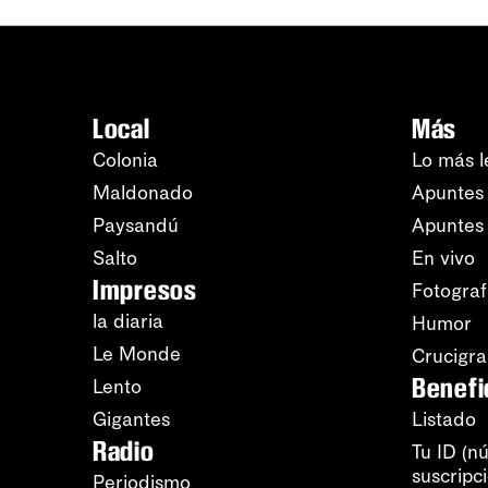
Local
Más
Colonia
Lo más l
Maldonado
Apuntes 
Paysandú
Apuntes
Salto
En vivo
Impresos
Fotograf
la diaria
Humor
Le Monde
Crucigr
Benefi
Lento
Gigantes
Listado
Radio
Tu ID (n
suscripc
Periodismo