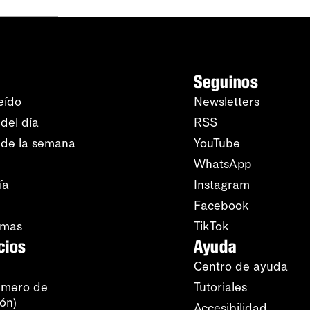
Seguinos
eído
Newsletters
del día
RSS
 de la semana
YouTube
WhatsApp
ía
Instagram
Facebook
amas
TikTok
cios
Ayuda
Centro de ayuda
úmero de
Tutoriales
ión)
Accesibilidad