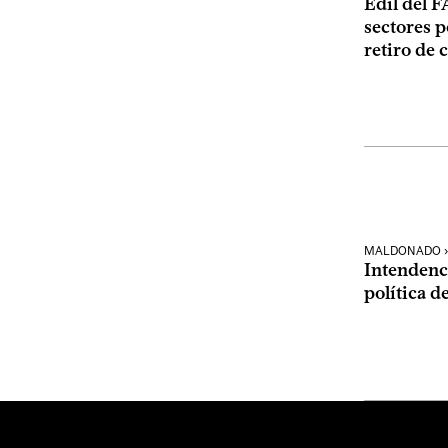
Edil del 
sectores p
retiro de c
MALDONADO ›
Intendenci
política d