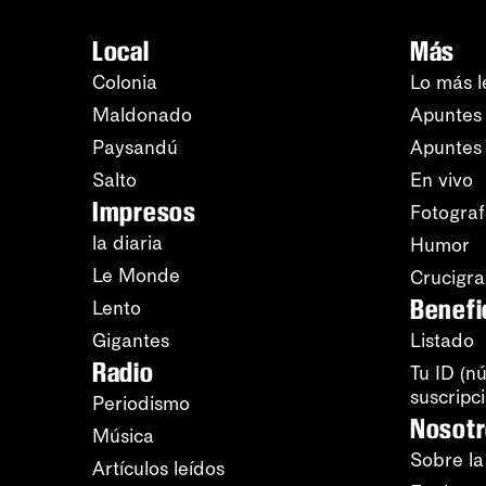
Local
Más
Colonia
Lo más l
Maldonado
Apuntes 
Paysandú
Apuntes
Salto
En vivo
Impresos
Fotograf
la diaria
Humor
Le Monde
Crucigr
Benefi
Lento
Gigantes
Listado
Radio
Tu ID (n
suscripc
Periodismo
Nosot
Música
Sobre la
Artículos leídos