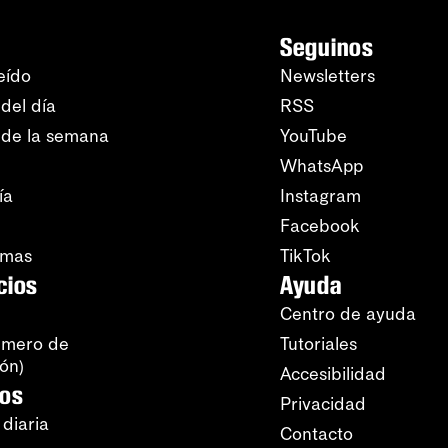
Seguinos
eído
Newsletters
del día
RSS
 de la semana
YouTube
WhatsApp
ía
Instagram
Facebook
amas
TikTok
cios
Ayuda
Centro de ayuda
úmero de
Tutoriales
ión)
Accesibilidad
ros
Privacidad
 diaria
Contacto