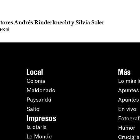
tores Andrés Rinderknecht y Silvia Soler
eroni
Local
Más
Colonia
Lo más l
Maldonado
Apuntes 
Paysandú
Apuntes
Salto
En vivo
Impresos
Fotograf
la diaria
Humor
Le Monde
Crucigr