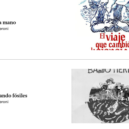
la mano
eroni
ando fósiles
eroni