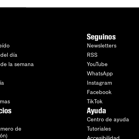
Seguinos
eído
Newsletters
del día
RSS
 de la semana
YouTube
WhatsApp
ía
Instagram
Facebook
amas
TikTok
cios
Ayuda
Centro de ayuda
úmero de
Tutoriales
ión)
Accesibilidad