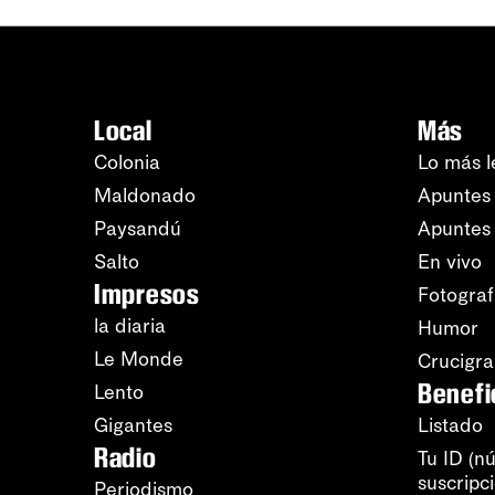
Local
Más
Colonia
Lo más l
Maldonado
Apuntes 
Paysandú
Apuntes
Salto
En vivo
Impresos
Fotograf
la diaria
Humor
Le Monde
Crucigr
Benefi
Lento
Gigantes
Listado
Radio
Tu ID (n
suscripc
Periodismo