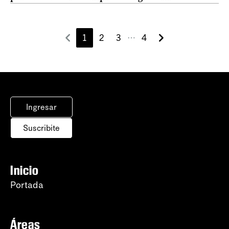
1
2
3
4
⋯
Ingresar
Suscribite
Inicio
Portada
Áreas