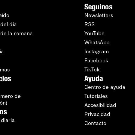
Seguinos
eído
Newsletters
del día
RSS
 de la semana
YouTube
WhatsApp
ía
Instagram
Facebook
amas
TikTok
cios
Ayuda
Centro de ayuda
úmero de
Tutoriales
ión)
Accesibilidad
ros
Privacidad
 diaria
Contacto