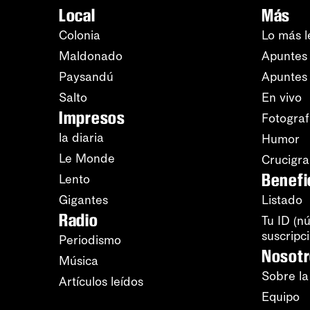
Local
Más
Colonia
Lo más l
Maldonado
Apuntes 
Paysandú
Apuntes
Salto
En vivo
Impresos
Fotograf
la diaria
Humor
Le Monde
Crucigr
Benefi
Lento
Gigantes
Listado
Radio
Tu ID (n
suscripc
Periodismo
Nosot
Música
Sobre la
Artículos leídos
Equipo