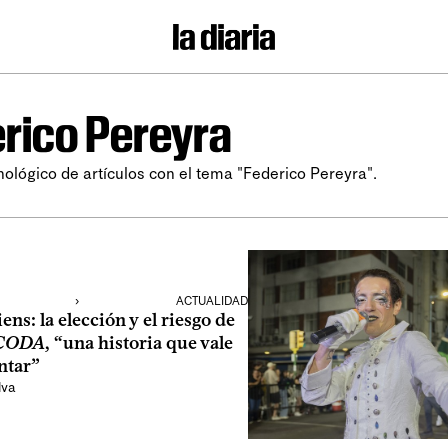
rico Pereyra
nológico de artículos con el tema "Federico Pereyra".
›
ACTUALIDAD
s: la elección y el riesgo de
CODA
, “una historia que vale
ntar”
lva