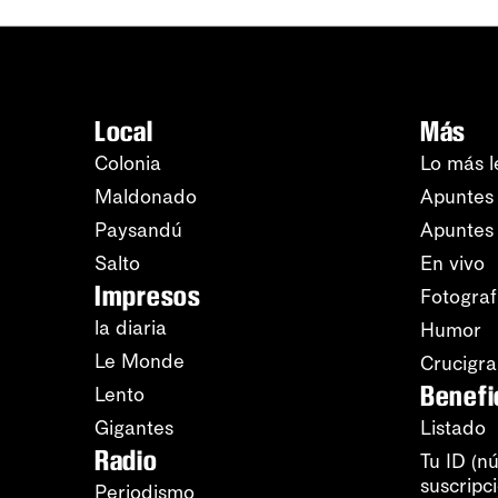
Local
Más
Colonia
Lo más l
Maldonado
Apuntes 
Paysandú
Apuntes
Salto
En vivo
Impresos
Fotograf
la diaria
Humor
Le Monde
Crucigr
Benefi
Lento
Gigantes
Listado
Radio
Tu ID (n
suscripc
Periodismo