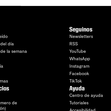
Seguinos
eído
Newsletters
del día
RSS
 de la semana
YouTube
WhatsApp
ía
Instagram
Facebook
amas
TikTok
cios
Ayuda
Centro de ayuda
úmero de
Tutoriales
ión)
Accesibilidad