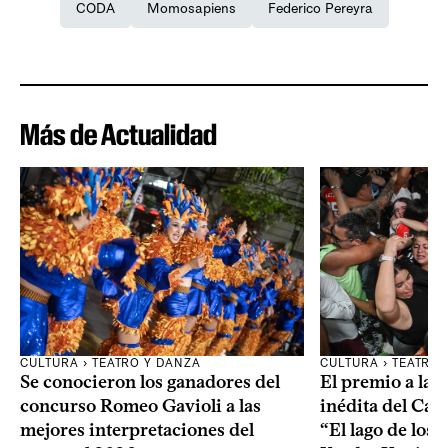
CODA
Momosapiens
Federico Pereyra
Más de Actualidad
CULTURA
›
TEATRO Y DANZA
CULTURA
›
TEATRO 
Se conocieron los ganadores del
El premio a la 
concurso Romeo Gavioli a las
inédita del Car
mejores interpretaciones del
“El lago de los 