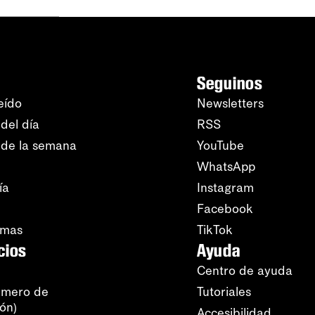
Seguinos
eído
Newsletters
del día
RSS
 de la semana
YouTube
WhatsApp
ía
Instagram
Facebook
amas
TikTok
cios
Ayuda
Centro de ayuda
úmero de
Tutoriales
ión)
Accesibilidad