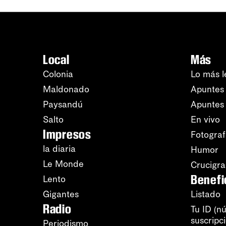
Local
Más
Colonia
Lo más l
Maldonado
Apuntes 
Paysandú
Apuntes
Salto
En vivo
Impresos
Fotograf
la diaria
Humor
Le Monde
Crucigr
Benefi
Lento
Gigantes
Listado
Radio
Tu ID (n
suscripc
Periodismo