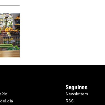
Seguinos
eído
Newsletters
del día
RSS