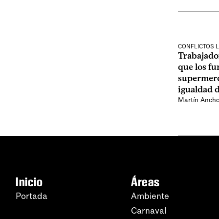
CONFLICTOS 
Trabajado
que los f
supermerc
igualdad 
Martín Anch
Inicio
Áreas
Portada
Ambiente
Carnaval