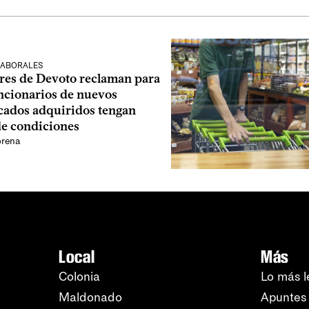
LABORALES
res de Devoto reclaman para
uncionarios de nuevos
ados adquiridos tengan
de condiciones
orena
Local
Más
Colonia
Lo más l
Maldonado
Apuntes 