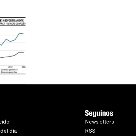
Seguinos
eído
Newsletters
del día
RSS