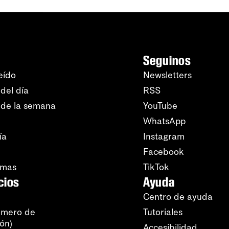
Seguinos
eído
Newsletters
del día
RSS
 de la semana
YouTube
WhatsApp
ía
Instagram
Facebook
amas
TikTok
cios
Ayuda
Centro de ayuda
úmero de
Tutoriales
ión)
Accesibilidad