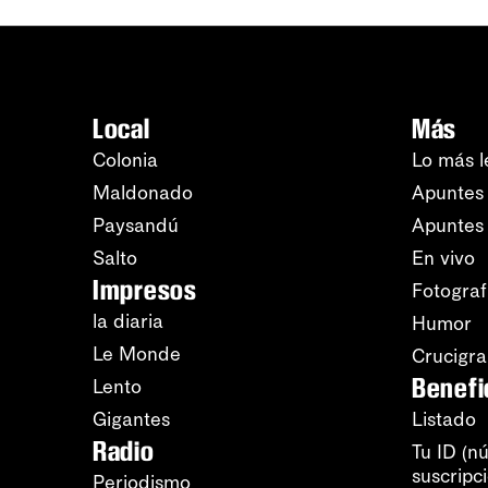
Local
Más
Colonia
Lo más l
Maldonado
Apuntes 
Paysandú
Apuntes
Salto
En vivo
Impresos
Fotograf
la diaria
Humor
Le Monde
Crucigr
Benefi
Lento
Gigantes
Listado
Radio
Tu ID (n
suscripc
Periodismo