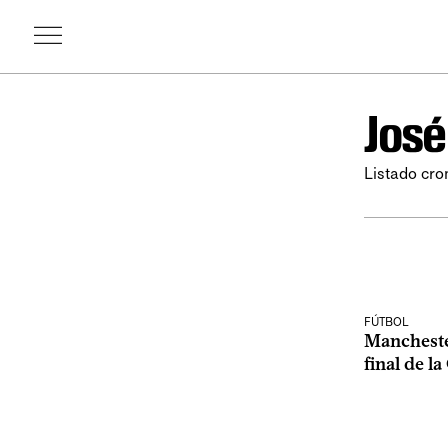
José
Listado cro
FÚTBOL
Mancheste
final de la