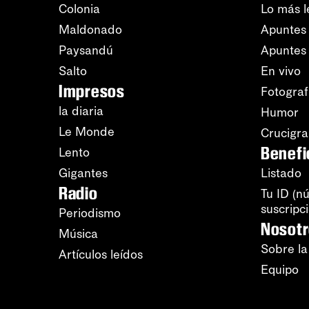
Colonia
Lo más l
Maldonado
Apuntes 
Paysandú
Apuntes
Salto
En vivo
Impresos
Fotograf
la diaria
Humor
Le Monde
Crucigr
Benefi
Lento
Gigantes
Listado
Radio
Tu ID (n
suscripc
Periodismo
Nosot
Música
Sobre la
Artículos leídos
Equipo