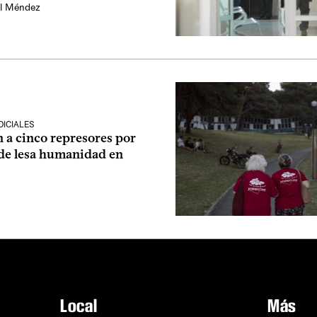
l Méndez
ICIALES
 a cinco represores por
de lesa humanidad en
Local
Más